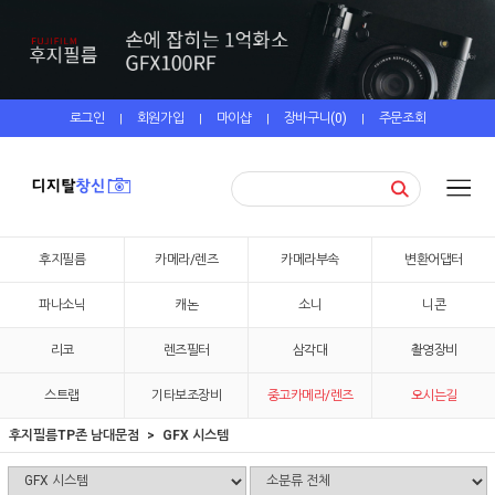
로그인
회원가입
마이샵
장바구니(
0
)
주문조회
|
|
|
|
후지필름
카메라/렌즈
카메라부속
변환어댑터
파나소닉
캐논
소니
니콘
리코
렌즈필터
삼각대
촬영장비
스트랩
기타보조장비
중고카메라/렌즈
오시는길
후지필름TP존 남대문점
GFX 시스템