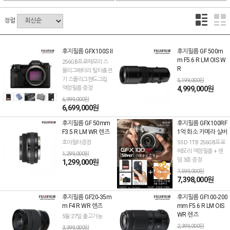
정렬
후지필름 GFX100S II
후지필름 GF 500m
m F5.6 R LM OIS W
256GB프로메모리 스
R
몰리그배터리 틸타충전
기 스몰리그핸드그립
5,199,000원
액정필름 증정
4,999,000원
6,999,000원
6,699,000원
후지필름 GF 50mm
후지필름 GFX100RF
F3.5 R LM WR 렌즈
1억 화소 카메라 실버
호야필터증정
SSD 1TB 256GB프로
메모리 액정필름 + 랜
1,299,000원
덤 3종 증정
1,299,000원
7,599,000원
7,398,000원
후지필름 GF20-35m
후지필름 GF100-200
m F4 R WR 렌즈
mm F5.6 R LM OIS
WR 렌즈
5월 27일 출고가능
2,399,000원
3,399,000원