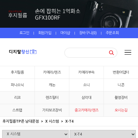
로그인
회원가입
마이샵
장바구니(
0
)
주문조회
|
|
|
|
후지필름
카메라/렌즈
카메라부속
변환어댑터
파나소닉
캐논
소니
니콘
리코
렌즈필터
삼각대
촬영장비
스트랩
기타보조장비
중고카메라/렌즈
오시는길
후지필름TP존 남대문점
X 시스템
X-T4