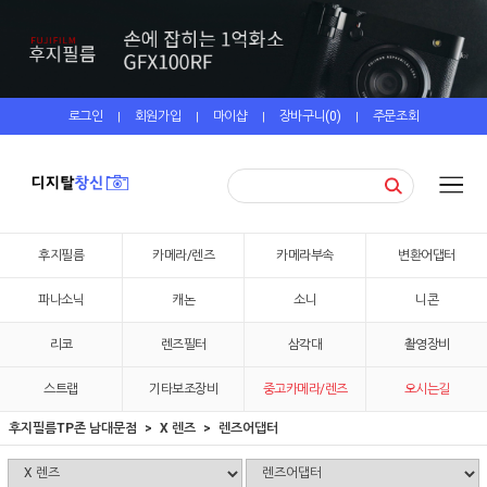
로그인
회원가입
마이샵
장바구니(
0
)
주문조회
|
|
|
|
후지필름
카메라/렌즈
카메라부속
변환어댑터
파나소닉
캐논
소니
니콘
리코
렌즈필터
삼각대
촬영장비
스트랩
기타보조장비
중고카메라/렌즈
오시는길
후지필름TP존 남대문점
X 렌즈
렌즈어댑터