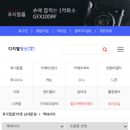
로그인
회원가입
마이샵
장바구니(
0
)
주문조회
|
|
|
|
후지필름
카메라/렌즈
카메라부속
변환어댑터
파나소닉
캐논
소니
니콘
리코
렌즈필터
삼각대
촬영장비
스트랩
기타보조장비
중고카메라/렌즈
오시는길
후지필름TP존 남대문점
액세서리