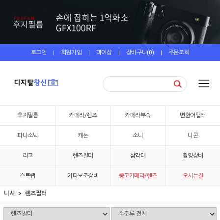
로그인
회원가입
마이샵
장바구니(
0
)
주문조회
|
|
|
|
후지필름
카메라/렌즈
카메라부속
변환어댑터
파나소닉
캐논
소니
니콘
리코
렌즈필터
삼각대
촬영장비
스트랩
기타보조장비
중고카메라/렌즈
오시는길
니시
렌즈필터