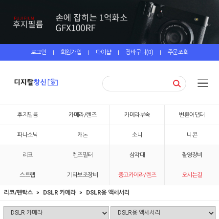
로그인
회원가입
마이샵
장바구니(
0
)
주문조회
|
|
|
|
후지필름
카메라/렌즈
카메라부속
변환어댑터
파나소닉
캐논
소니
니콘
리코
렌즈필터
삼각대
촬영장비
스트랩
기타보조장비
중고카메라/렌즈
오시는길
리코/펜탁스
DSLR 카메라
DSLR용 액세서리