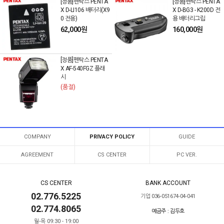
[정품]펜탁스 PENTA
[정품]펜탁스 PENTA
X D-LI106 배터리(X9
X D-BG3 - K200D 전
0 전용)
용 배터리그립
62,000원
160,000원
[정품]펜탁스 PENTA
X AF-540FGZ 플래
시
(품절)
COMPANY
PRIVACY POLICY
GUIDE
AGREEMENT
CS CENTER
PC VER.
CS CENTER
BANK ACCOUNT
02.776.5225
기업 036-051674-04-041
02.774.8065
예금주 : 김두호
월-목 09:30 - 19:00