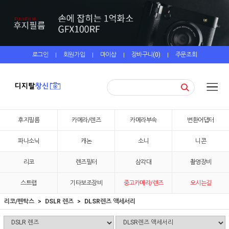
로그인
회원가입
마이샵
장바구니(
0
)
주문조회
|
|
|
|
후지필름
카메라/렌즈
카메라부속
변환어댑터
파나소닉
캐논
소니
니콘
리코
렌즈필터
삼각대
촬영장비
스트랩
기타보조장비
중고카메라/렌즈
오시는길
리코/펜탁스
DSLR 렌즈
DLSR렌즈 액세서리