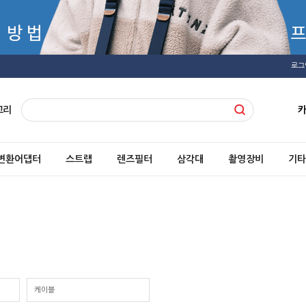
로그
고리
변환어댑터
스트랩
렌즈필터
삼각대
촬영장비
기타
케이블