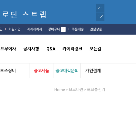
인
회원가입
마이페이지
장바구니
0
주문배송
관심상품
카드무이자
공지사항
Q&A
카메라링크
오는길
보조장비
중고제품
중고매각문의
개인결제
Home
브로나인
허브충전기
>
>