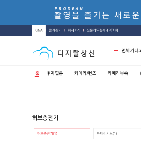
Q&A
즐겨찾기
회사소개
신용카드결제내역조회
전체 카테
홈
후지필름
카메라/렌즈
카메라부속
허브충전기
허브충전기(1)
배터리키트(1)