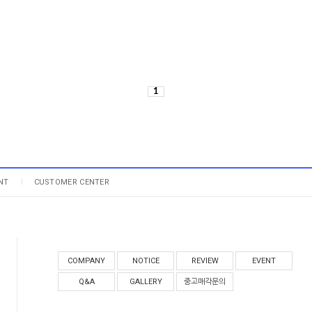
1
NT
CUSTOMER CENTER
COMPANY
NOTICE
REVIEW
EVENT
Q&A
GALLERY
중고매각문의