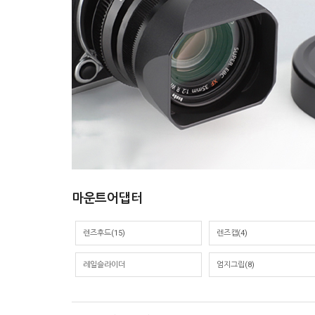
마운트어댑터
렌즈후드(15)
렌즈캡(4)
레일슬라이더
엄지그립(8)