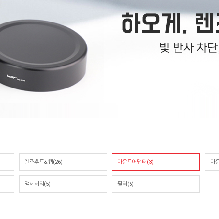
렌즈후드&캡(26)
마운트어댑터(3)
마운
액세서리(5)
필터(5)