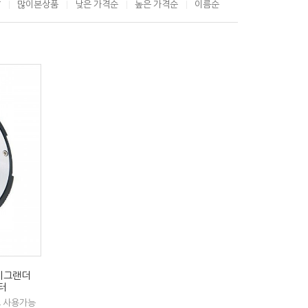
T
많이본상품
낮은 가격순
높은 가격순
이름순
보이그랜더
댑터
트 사용가능