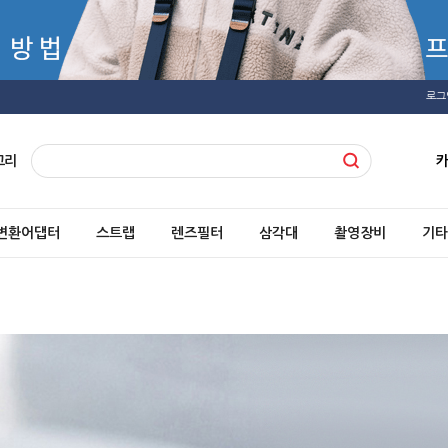
로그
고리
변환어댑터
스트랩
렌즈필터
삼각대
촬영장비
기타