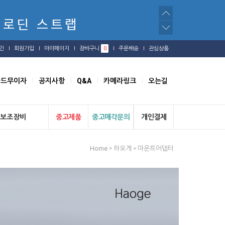
인
회원가입
마이페이지
장바구니
0
주문배송
관심상품
카드무이자
공지사항
Q&A
카메라링크
오는길
보조장비
중고제품
중고매각문의
개인결제
Home
하오게
마운트어댑터
>
>