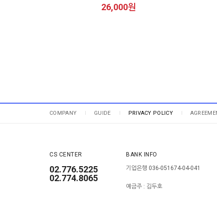
26,000원
COMPANY
GUIDE
PRIVACY POLICY
AGREEME
CS CENTER
BANK INFO
02.776.5225
기업은행 036-051674-04-041
02.774.8065
예금주 : 김두호