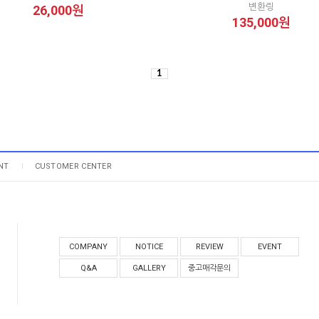
변환링
26,000원
135,000원
1
NT
CUSTOMER CENTER
COMPANY
NOTICE
REVIEW
EVENT
Q&A
GALLERY
중고매각문의