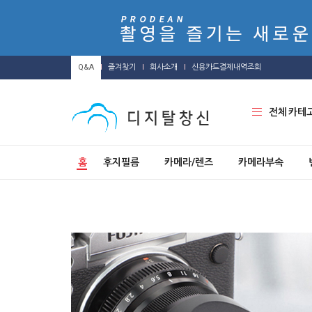
Q&A
즐겨찾기
회사소개
신용카드결제내역조회
전체 카테
홈
후지필름
카메라/렌즈
카메라부속