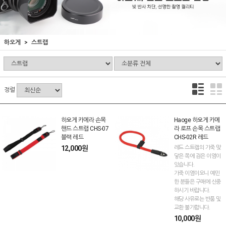
하오게
스트랩
정렬
하오게 카메라 손목
Haoge 하오게 카메
핸드 스트랩 CHS-07
라 로프 손목 스트랩
블랙 레드
CHS-02R 레드
12,000원
레드 스트랩의 가죽 맞
닿은 쪽에 검은 이염이
있습니다.
가죽 이염이오니 예민
한 분들은 구매에 신중
하시기 바랍니다.
해당 사유로는 반품 및
교환 불가합니다.
10,000원