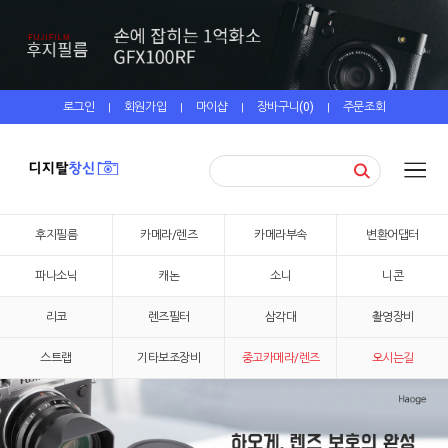
로그인
회원가입
마이샵
장바구니(
0
)
주문조회
|
|
|
|
후지필름
카메라/렌즈
카메라부속
변환어댑터
파나소닉
캐논
소니
니콘
리코
렌즈필터
삼각대
촬영장비
스트랩
기타보조장비
중고카메라/렌즈
오시는길