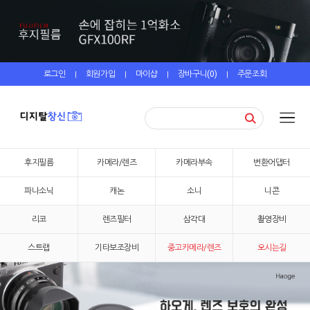
로그인
회원가입
마이샵
장바구니(
0
)
주문조회
|
|
|
|
후지필름
카메라/렌즈
카메라부속
변환어댑터
파나소닉
캐논
소니
니콘
리코
렌즈필터
삼각대
촬영장비
스트랩
기타보조장비
중고카메라/렌즈
오시는길