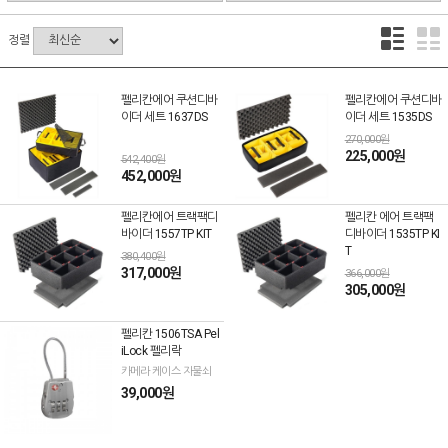
정렬
펠리칸에어 쿠션디바
펠리칸에어 쿠션디바
이더 세트 1637DS
이더 세트 1535DS
270,000원
225,000원
542,400원
452,000원
펠리칸에어 트랙팩디
펠리칸 에어 트랙팩
바이더 1557TP KIT
디바이더 1535TP KI
T
380,400원
317,000원
366,000원
305,000원
펠리칸 1506TSA Pel
iLock 펠리락
카메라 케이스 자물쇠
39,000원