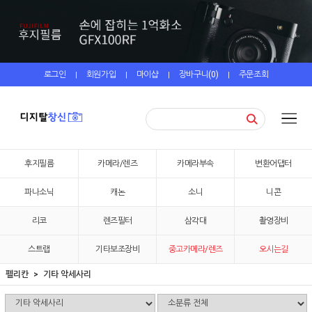
로그인
회원가입
마이샵
장바구니(
0
)
주문조회
|
|
|
|
후지필름
카메라/렌즈
카메라부속
변환어댑터
파나소닉
캐논
소니
니콘
리코
렌즈필터
삼각대
촬영장비
스트랩
기타보조장비
중고카메라/렌즈
오시는길
펠리칸
기타 악세사리