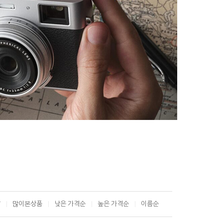
T
많이본상품
낮은 가격순
높은 가격순
이름순