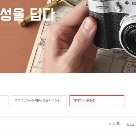
아이컵/소프트버튼/핫슈커버(4)
기타액세서리(4)
신제품
BES