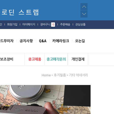
인
회원가입
마이페이지
장바구니
0
주문배송
관심상품
카드무이자
공지사항
Q&A
카메라링크
오는길
보조장비
중고제품
중고매각문의
개인결제
Home
후지필름
기타 액세서리
>
>