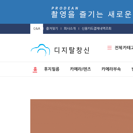
Q&A
즐겨찾기
회사소개
신용카드결제내역조회
전체 카테
홈
후지필름
카메라/렌즈
카메라부속