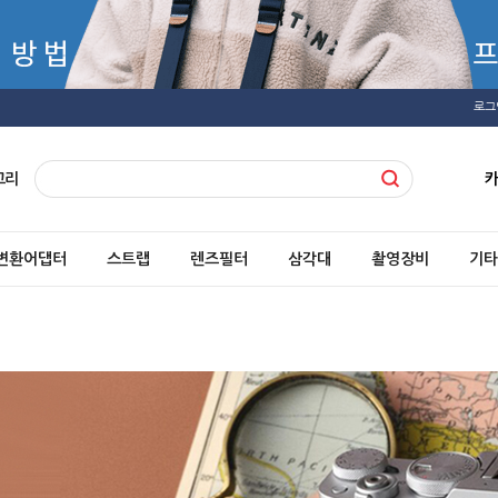
로그
고리
변환어댑터
스트랩
렌즈필터
삼각대
촬영장비
기타