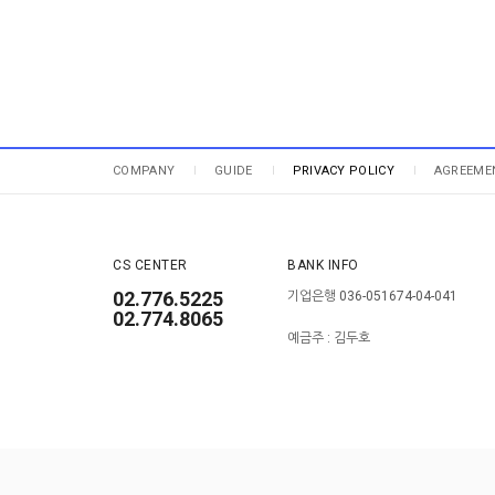
COMPANY
GUIDE
PRIVACY POLICY
AGREEME
CS CENTER
BANK INFO
02.776.5225
기업은행 036-051674-04-041
02.774.8065
예금주 : 김두호