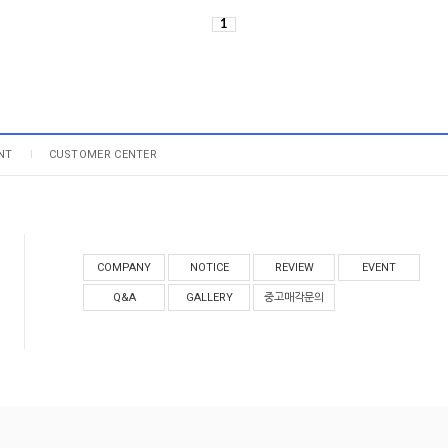
1
NT
CUSTOMER CENTER
COMPANY
NOTICE
REVIEW
EVENT
Q&A
GALLERY
중고매각문의