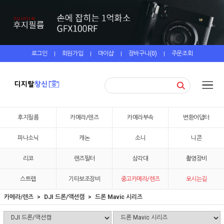
로그인
회원가입
마이샵
장바구니(
0
)
주문조회
|
|
|
|
후지필름
카메라/렌즈
카메라부속
변환어댑터
파나소닉
캐논
소니
니콘
리코
렌즈필터
삼각대
촬영장비
스트랩
기타보조장비
중고카메라/렌즈
오시는길
카메라/렌즈
DJI 드론/액션캠
드론 Mavic 시리즈