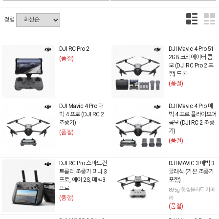
정렬
DJI RC Pro 2
DJI Mavic 4 Pro 51
2GB 크리에이터 콤
(품절)
보 (DJI RC Pro 2 포
함) 드론
(품절)
DJI Mavic 4 Pro 매
DJI Mavic 4 Pro 매
빅 4 프로 (DJI RC 2
빅 4 프로 플라이모어
조종기)
콤보 (DJI RC 2 조종
기)
(품절)
(품절)
DJI RC Pro 스마트컨
DJI MAVIC 3 매빅 3
트롤러 조종기 미니 3
클래식 (기본 조종기
프로, 에어 2S, 매빅3
포함)
프로
895g 핫셀블라드 카메
(품절)
라
(품절)