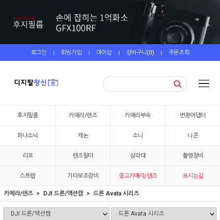
로그인
회원가입
마이샵
장바구니(
0
)
주문조회
|
|
|
|
후지필름
카메라/렌즈
카메라부속
변환어댑터
파나소닉
캐논
소니
니콘
리코
렌즈필터
삼각대
촬영장비
스트랩
기타보조장비
중고카메라/렌즈
오시는길
카메라/렌즈
DJI 드론/액션캠
드론 Avata 시리즈