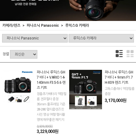
카메라/렌즈
파나소닉 Panasonic
루믹스G 카메라
정렬
파나소닉 루믹스 GH
파나소닉 루믹스 GH
7 바디 + VARIO 14-
7 바디 + 9mm F1.7
140mm F3.5-5.6 렌
H-X09 렌즈 키트
즈 키트
고독스플래시 액정필름
정품추가배터리 액정필
증정
름 겐코필터 증정
3,170,000원
35mm 풀프레임 기준
28-280 멀티줌렌즈킷
사진 영상 여행 행사촬
영에 매우좋은 패키지
3,509,000원
3,229,000원