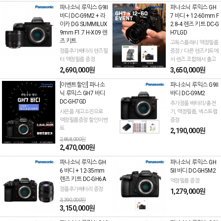
파나소닉 루믹스 G9II
파나소닉 루믹스 GH
바디 DC-G9M2 + 라
7 바디 + 12-60mm F
이카 DG SUMMILUX
2.8-4 렌즈 키트 DC-G
9mm F1.7 H-X09 렌
H7LGD
즈 키트
고독스플래시 액정필름
정품추가배터리 렌즈필
증정 / 다른 렌즈키트에
터 액정필름 증정
서 렌즈 조합해서 출고
2,690,000원
3,650,000원
[이벤트할인] 파나소
파나소닉 루믹스 G9II
닉 루믹스 GH7 바디
바디 DC-G9M2
DC-GH7GD
추가정품 배터리/충전
사은품 재고소진으로
기, 액정필름, 넥스트랩
액정필름증정 할인이벤
증정
트
2,190,000원
2,868,000원
2,470,000원
파나소닉 루믹스 GH
파나소닉 루믹스 GH
6 바디 + 12-35mm
5II 바디 DC-GH5M2
렌즈 키트 DC-GH6A
액정필름 증정
정품추가배터리 증정
1,279,000원
3,390,000원
3,150,000원