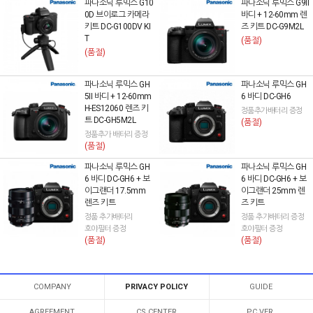
파나소닉 루믹스 G10
파나소닉 루믹스 G9II
0D 브이로그 카메라
바디 + 12-60mm 렌
키트 DC-G100DV KI
즈 키트 DC-G9M2L
T
(품절)
(품절)
파나소닉 루믹스 GH
파나소닉 루믹스 GH
5II 바디 + 12-60mm
6 바디 DC-GH6
H-ES12060 렌즈 키
정품추가배터리 증정
트 DC-GH5M2L
(품절)
정품추가 배터리 증정
(품절)
파나소닉 루믹스 GH
파나소닉 루믹스 GH
6 바디 DC-GH6 + 보
6 바디 DC-GH6 + 보
이그랜더 17.5mm
이그랜더 25mm 렌
렌즈 키트
즈 키트
정품 추가배터리
정품 추가배터리 증정
호야필터 증정
호야필터 증정
(품절)
(품절)
COMPANY
PRIVACY POLICY
GUIDE
AGREEMENT
CS CENTER
PC VER.