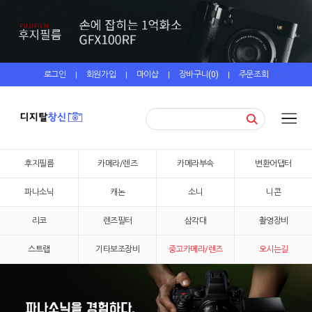
로그인
회원가입
마이샵
장바구니(
0
)
주문조회
|
|
|
|
후지필름
카메라/렌즈
카메라부속
변환어댑터
파나소닉
캐논
소니
니콘
리코
렌즈필터
삼각대
촬영장비
스트랩
기타보조장비
중고카메라/렌즈
오시는길