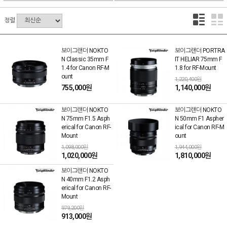
정렬
보이그랜더 NOKTO
보이그랜더 PORTRA
N Classic 35mm F
IT HELIAR 75mm F
1.4 for Canon RF-M
1.8 for RF-Mount
ount
1,220,400원
755,000원
1,140,000원
보이그랜더 NOKTO
보이그랜더 NOKTO
N 75mm F1.5 Asph
N 50mm F1 Aspher
erical for Canon RF-
ical for Canon RF-M
Mount
ount
1,098,000원
1,944,000원
1,020,000원
1,810,000원
보이그랜더 NOKTO
N 40mm F1.2 Asph
erical for Canon RF-
Mount
979,200원
913,000원