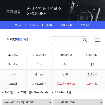
로그인
회원가입
마이샵
장바구니(
0
)
주문조회
|
|
|
|
후지필름
카메라/렌즈
카메라부속
변환어댑터
파나소닉
캐논
소니
니콘
리코
렌즈필터
삼각대
촬영장비
스트랩
기타보조장비
중고카메라/렌즈
오시는길
카메라/렌즈
보이그랜더 Voigtlander
RF-Mount 렌즈