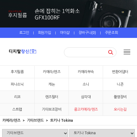
로그인
회원가입
마이샵
장바구니(
0
)
주문조회
|
|
|
|
후지필름
카메라/렌즈
카메라부속
변환어댑터
파나소닉
캐논
소니
니콘
리코
렌즈필터
삼각대
촬영장비
스트랩
기타보조장비
중고카메라/렌즈
오시는길
카메라/렌즈
기타브랜드
토키나 Tokina