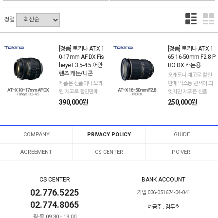
정렬
[정품] 토키나 AT-X 1
[정품] 토키나 AT-X 1
0-17mm AF DX Fis
65 16-50mm F2.8 P
heye F3.5-4.5 어안
RO DX 캐논용
렌즈 캐논/니콘
오래도니 재고로 할인
제품은 신품이나 오래
판매 박스등 변색이 되
된 재고로 할인판매
엇지만 제푸은 신품
390,000원
250,000원
COMPANY
PRIVACY POLICY
GUIDE
AGREEMENT
CS CENTER
PC VER.
CS CENTER
BANK ACCOUNT
02.776.5225
기업 036-051674-04-041
02.774.8065
예금주 : 김두호
월-목 09:30 - 19:00