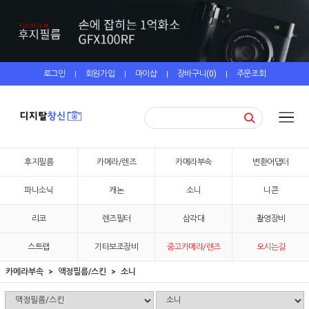
로그인
회원가입
마이샵
장바구니(
0
)
주문조회
|
|
|
|
후지필름
카메라/렌즈
카메라부속
변환어댑터
파나소닉
캐논
소니
니콘
리코
렌즈필터
삼각대
촬영장비
스트랩
기타보조장비
중고카메라/렌즈
오시는길
카메라부속
액정필름/스킨
소니