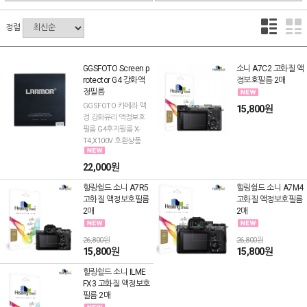
정렬
GGSFOTO Screen p
소니 A7C2 고화질 액
rotector G4 강화액
정보호필름 2매
정필름
GGSFOTO 카메라 액
15,800원
정 강화유리 액정보호
필름 G4후지필름 X-
T4,X100V 호환상품
22,000원
힐링쉴드 소니 A7R5
힐링쉴드 소니 A7M4
고화질 액정보호필름
고화질 액정보호필름
2매
2매
26,800원
26,800원
15,800원
15,800원
힐링쉴드 소니 ILME
FX3 고화질 액정보호
필름 2매