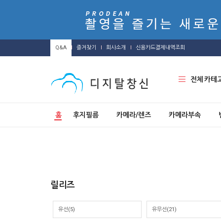
Q&A
즐겨찾기
회사소개
신용카드결제내역조회
전체 카테
홈
후지필름
카메라/렌즈
카메라부속
릴리즈
유선
(5)
유무선
(21)