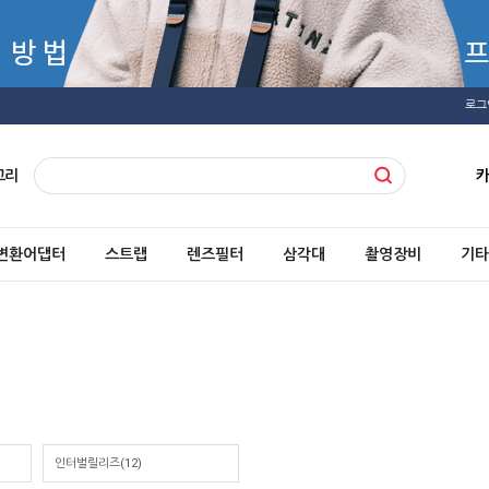
로그
고리
변환어댑터
스트랩
렌즈필터
삼각대
촬영장비
기타
인터벌릴리즈
(12)