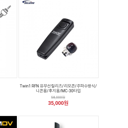
Twin1 RFN 유무선릴리즈/리모콘/주파수방식/
니콘용/후지용/MC-30타입
58,000원
35,000원