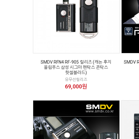
SMDV RFN4 RF-905 릴리즈 (캐논 후지
SMDV 
올림푸스 삼성 시그마 펜탁스 콘탁스
핫셀블라드)
유무선릴리즈
69,000원