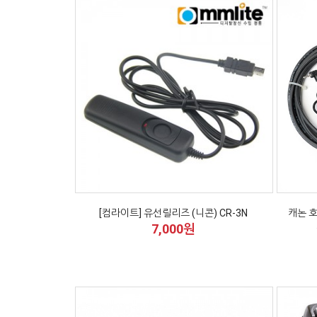
[컴라이트] 유선릴리즈 (니콘) CR-3N
캐논 호
7,000원