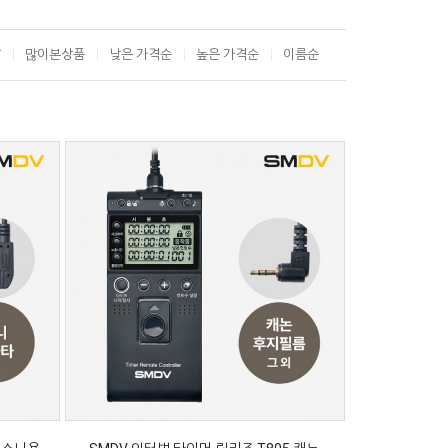
T
많이본상품
낮은 가격순
높은 가격순
이름순