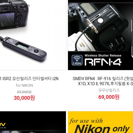
n1 ISR2 유선릴리즈 인터벌셔터 i2N
SMDV RFN4 : RF-916 릴리즈 (
X1D, X1D II, 907X,후지필름 X-
for NIKON
유무선릴리즈
39,000원
69,000원
30,000원