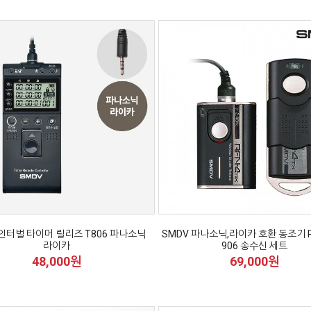
 인터벌 타이머 릴리즈 T806 파나소닉
SMDV 파나소닉,라이카 호환 동조기 RF
라이카
906 송수신 세트
48,000원
69,000원