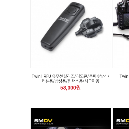
Twin1 RFU 유무선릴리즈/리모콘/주파수방식/
Twi
캐논용/삼성용/펜탁스용/시그마용
58,000원