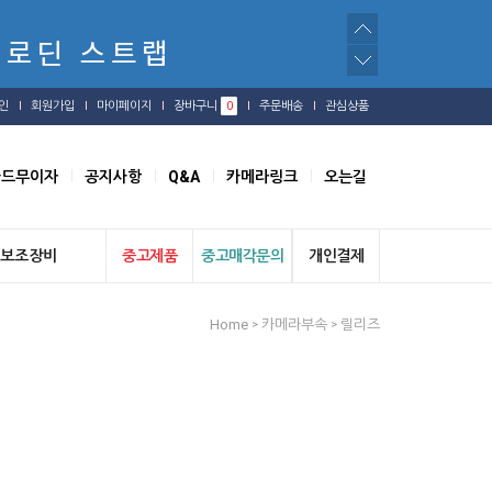
인
회원가입
마이페이지
장바구니
0
주문배송
관심상품
카드무이자
공지사항
Q&A
카메라링크
오는길
보조장비
중고제품
중고매각문의
개인결제
Home
카메라부속
릴리즈
>
>