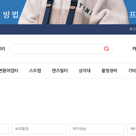
로그
고리
변환어댑터
스트랩
렌즈필터
삼각대
촬영장비
기타
보호랩
(2)
파티션
(6)
배