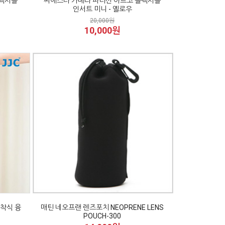
플렉시블
씨에스타 카메라 파티션 아르코 플렉시블
인서트 미니 - 옐로우
20,000원
10,000원
접착식 융
매틴 네오프랜 렌즈포치 NEOPRENE LENS
POUCH-300