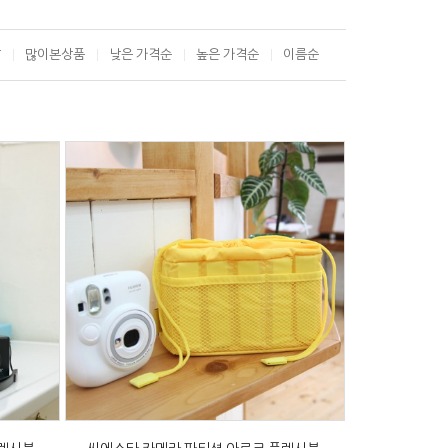
T
많이본상품
낮은 가격순
높은 가격순
이름순