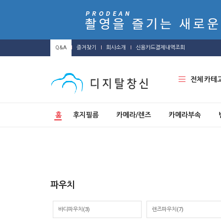
Q&A
즐겨찾기
회사소개
신용카드결제내역조회
전체 카테
홈
후지필름
카메라/렌즈
카메라부속
파우치
바디파우치
(3)
렌즈파우치
(7)