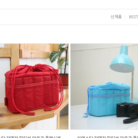
신제품
BES