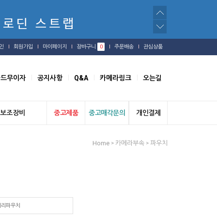
인
회원가입
마이페이지
장바구니
0
주문배송
관심상품
카드무이자
공지사항
Q&A
카메라링크
오는길
보조장비
중고제품
중고매각문의
개인결제
Home
카메라부속
파우치
>
>
터리파우치