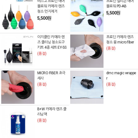
비스고 프로딘 에어
프로딘 실리콘 에어
블로워 카메라 렌즈
블로워 PD-AB
청소 먼지제거
5,500원
5,500원
이지클린 카메라 렌
프로딘 카메라 렌즈
즈 클리닝 청소도구
청소 융 micro fiber
키트 4종 세트 EY-5S
(품절)
(품절)
MICRO FIBER 초극
dmc magic wrappe
세사
r
(품절)
(품절)
B+W 카메라 렌즈 클
리닝액
(품절)