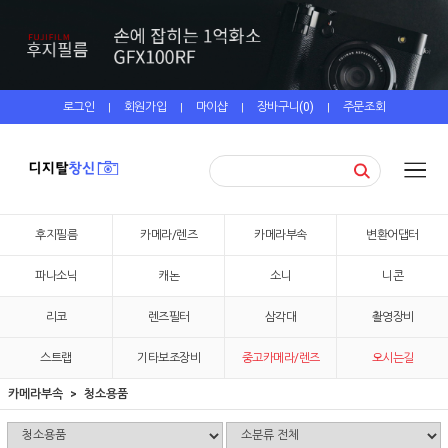
로그인
회원가입
마이샵
장바구니(
0
)
주문조회
|
|
|
|
후지필름
카메라/렌즈
카메라부속
변환어댑터
파나소닉
캐논
소니
니콘
리코
렌즈필터
삼각대
촬영장비
스트랩
기타보조장비
중고카메라/렌즈
오시는길
카메라부속
청소용품