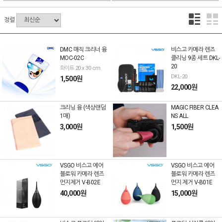
정렬
DMC 매직 크리너 융
비스고 카메라 렌즈
MOC-02C
클리닝 9종 세트 DKL-
20
화이트 20 x 30 cm
DKL-20
1,500원
22,000원
크리닝 융 (색상랜덤
MAGIC FIBER CLEA
1매)
NS ALL
3,000원
1,500원
VSGO 비스고 에어
VSGO 비스고 에어
블로워 카메라 렌즈
블로워 카메라 렌즈
먼지제거 V-B02E
먼지 제거 V-B01E
40,000원
15,000원