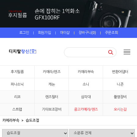
로그인
회원가입
마이샵
장바구니(
0
)
주문조회
|
|
|
|
후지필름
카메라/렌즈
카메라부속
변환어댑터
파나소닉
캐논
소니
니콘
리코
렌즈필터
삼각대
촬영장비
스트랩
기타보조장비
중고카메라/렌즈
오시는길
카메라부속
습도조절