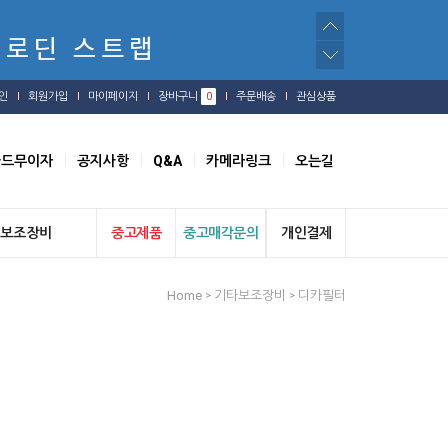
인
회원가입
마이페이지
장바구니
0
주문배송
관심상품
카드무이자
공지사항
Q&A
카메라링크
오는길
보조장비
중고제품
중고매각문의
개인결제
Home
기타보조장비
디카필터
>
>