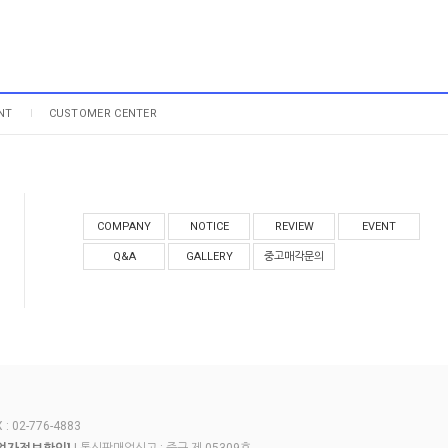
NT
CUSTOMER CENTER
COMPANY
NOTICE
REVIEW
EVENT
Q&A
GALLERY
중고매각문의
 02-776-4883