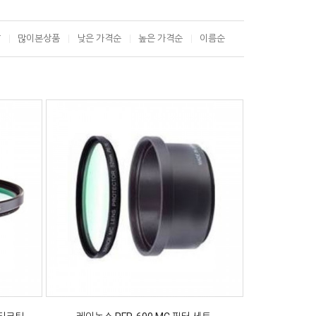
T
많이본상품
낮은 가격순
높은 가격순
이름순