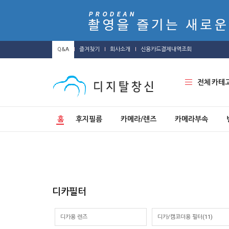
Q&A
즐겨찾기
회사소개
신용카드결제내역조회
전체 카테
홈
후지필름
카메라/렌즈
카메라부속
디카필터
디카용 렌즈
디카/캠코더용 필터
(11)