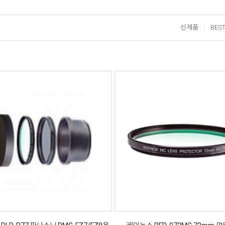
신제품
BES