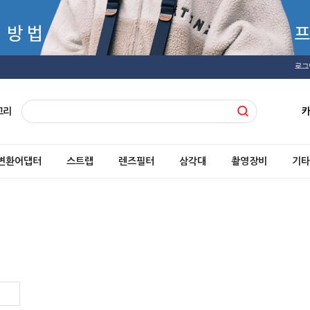
로그
고리
변환어댑터
스트랩
렌즈필터
삼각대
촬영장비
기타