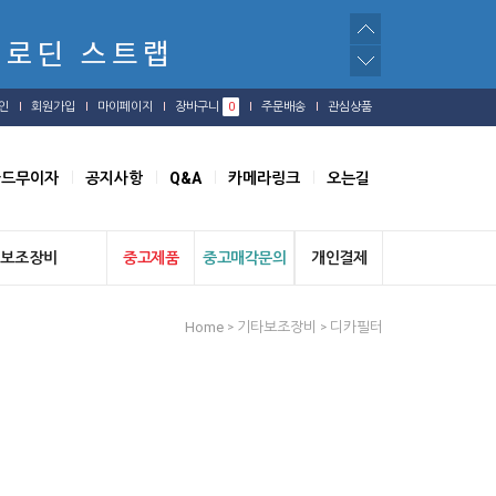
인
회원가입
마이페이지
장바구니
0
주문배송
관심상품
카드무이자
공지사항
Q&A
카메라링크
오는길
보조장비
중고제품
중고매각문의
개인결제
Home
기타보조장비
디카필터
>
>