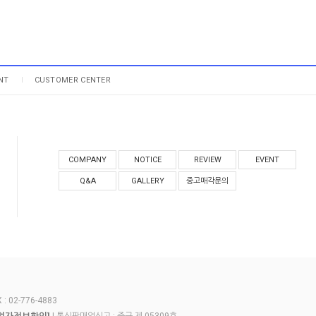
NT
CUSTOMER CENTER
COMPANY
NOTICE
REVIEW
EVENT
Q&A
GALLERY
중고매각문의
 02-776-4883