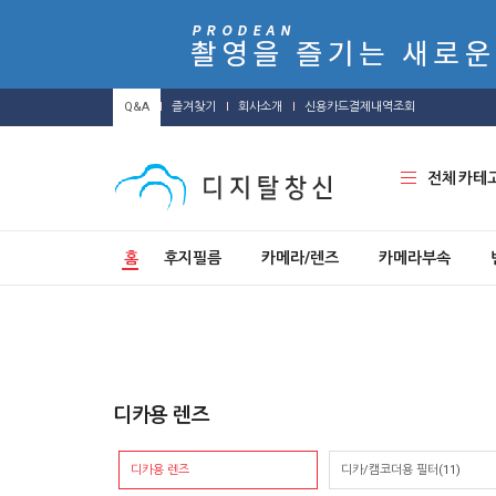
Q&A
즐겨찾기
회사소개
신용카드결제내역조회
전체 카테
홈
후지필름
카메라/렌즈
카메라부속
디카용 렌즈
디카용 렌즈
디카/캠코더용 필터(11)