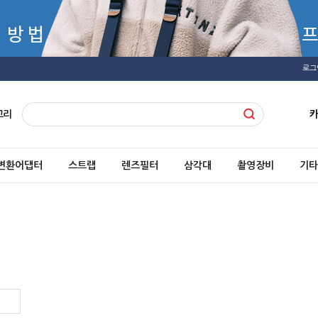
로그
고리
변환어댑터
스트랩
렌즈필터
삼각대
촬영장비
기타