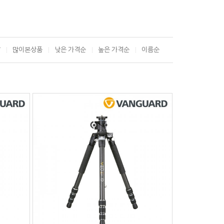
T
많이본상품
낮은 가격순
높은 가격순
이름순