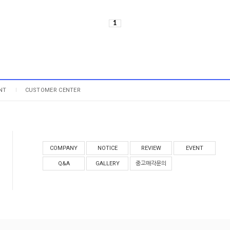
1
NT
CUSTOMER CENTER
COMPANY
NOTICE
REVIEW
EVENT
Q&A
GALLERY
중고매각문의