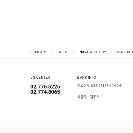
COMPANY
GUIDE
PRIVACY POLICY
AGREEME
CS CENTER
BANK INFO
02.776.5225
기업은행 036-051674-04-041
02.774.8065
예금주 : 김두호