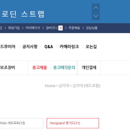
인
회원가입
마이페이지
장바구니
0
주문배송
관심상품
카드무이자
공지사항
Q&A
카메라링크
오는길
보조장비
중고제품
중고매각문의
개인결제
Home
삼각대
삼각대 (헤드포함)
>
>
ofoto 레오포토(13)
Vanguard 뱅가드(11)