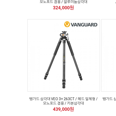
모노포드 겸용 / 알루미늄삼각대
324,000원
뱅가드 삼각대 VEO 3+ 263CT / 헤드 일체형 /
뱅가드 삼
모노포드 겸용 / 카본삼각대
439,000원