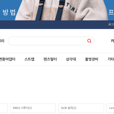
로그
고리
변환어댑터
스트랩
렌즈필터
삼각대
촬영장비
기타
SIRUI 시루이(1)
SLIK 슬릭(1)
Le