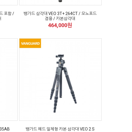
드 포함 /
뱅가드 삼각대 VEO 3T+ 264CT / 모노포드
대
겸용 / 카본삼각대
464,000원
35AB
뱅가드 헤드 일체형 카본 삼각대 VEO 2 S