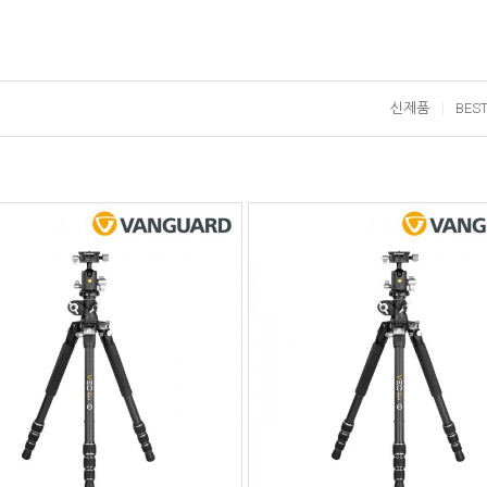
신제품
BES