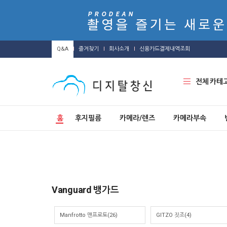
Q&A
즐겨찾기
회사소개
신용카드결제내역조회
전체 카테
홈
후지필름
카메라/렌즈
카메라부속
Vanguard 뱅가드
Manfrotto 맨프로토(26)
GITZO 짓조(4)