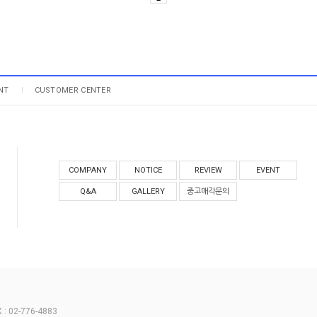
NT
CUSTOMER CENTER
COMPANY
NOTICE
REVIEW
EVENT
Q&A
GALLERY
중고매각문의
 02-776-4883