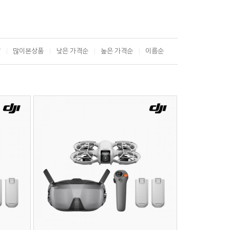
T
많이본상품
낮은 가격순
높은 가격순
이름순