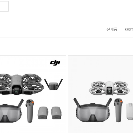
신제품
BES