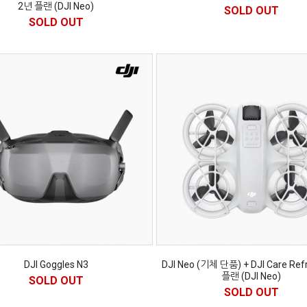
2년 플랜 (DJI Neo)
SOLD OUT
SOLD OUT
DJI Goggles N3
DJI Neo (기체 단품) + DJI Care Ref
플랜 (DJI Neo)
SOLD OUT
SOLD OUT