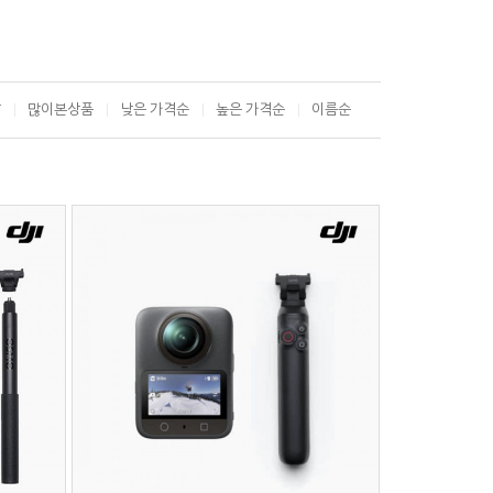
T
많이본상품
낮은 가격순
높은 가격순
이름순