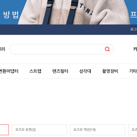
로그
고리
변환어댑터
스트랩
렌즈필터
삼각대
촬영장비
기타
오즈모 포켓(2)
오즈모 액션(19)
오즈