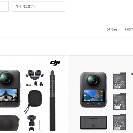
기타 액션캠(1)
신제품
BES