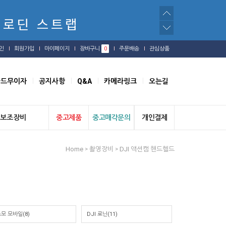
인
회원가입
마이페이지
장바구니
0
주문배송
관심상품
카드무이자
공지사항
Q&A
카메라링크
오는길
보조장비
중고제품
중고매각문의
개인결제
Home
촬영장비
DJI 액션캠 핸드헬드
>
>
모 모바일(8)
DJI 로닌(11)