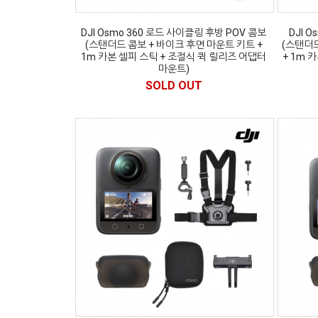
DJI Osmo 360 로드 사이클링 후방 POV 콤보
DJI 
(스탠더드 콤보 + 바이크 후면 마운트 키트 +
(스탠더드
1m 카본 셀피 스틱 + 조절식 퀵 릴리즈 어댑터
+ 1m 
마운트)
SOLD OUT