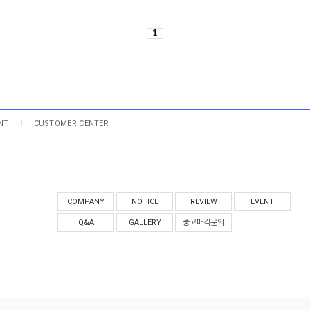
1
NT
CUSTOMER CENTER
COMPANY
NOTICE
REVIEW
EVENT
Q&A
GALLERY
중고매각문의