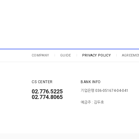
COMPANY
GUIDE
PRIVACY POLICY
AGREEME
CS CENTER
BANK INFO
02.776.5225
기업은행 036-051674-04-041
02.774.8065
예금주 : 김두호