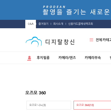
Q&A
즐겨찾기
회사소개
신용카드결제내역조회
전체 카테
홈
후지필름
카메라/렌즈
카메라부속
오즈모 360
오즈모 나노(3)
오즈모 360(13)