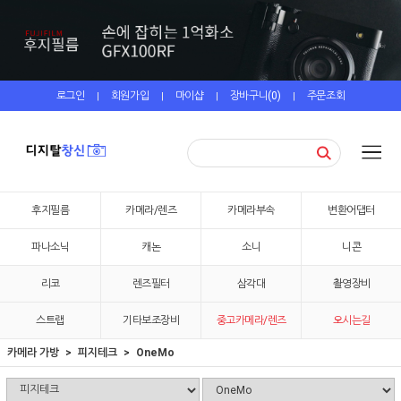
로그인
회원가입
마이샵
장바구니(
0
)
주문조회
|
|
|
|
후지필름
카메라/렌즈
카메라부속
변환어댑터
파나소닉
캐논
소니
니콘
리코
렌즈필터
삼각대
촬영장비
스트랩
기타보조장비
중고카메라/렌즈
오시는길
카메라 가방
피지테크
OneMo