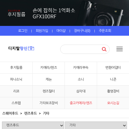
로그인
회원가입
마이샵
장바구니(
0
)
주문조회
|
|
|
|
후지필름
카메라/렌즈
카메라부속
변환어댑터
파나소닉
캐논
소니
니콘
리코
렌즈필터
삼각대
촬영장비
스트랩
기타보조장비
중고카메라/렌즈
오시는길
스퀘어후드
렌즈후드
기타