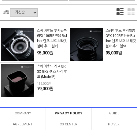
정렬
스퀘어후드 후지필름
스퀘어후드 후지필름
GFX 100RF 전용 Bul
GFX 100RF 전용 Bul
lbar 렌즈 보호 브래킷
lbar 렌즈 보호 브래킷
불바 후드 실버
불바 후드 블랙
95,000원
95,000원
스퀘어후드 리코 GR
3X GR3 렌즈 사각 후
드 (Model P)
119,000원
79,000원
COMPANY
PRIVACY POLICY
GUIDE
AGREEMENT
CS CENTER
PC VER.