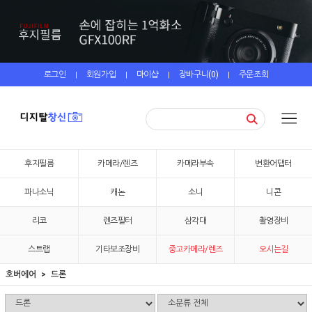
로그인
회원가입
마이샵
장바구니(
0
)
주문조회
|
|
|
|
후지필름
카메라/렌즈
카메라부속
변환어댑터
파나소닉
캐논
소니
니콘
리코
렌즈필터
삼각대
촬영장비
스트랩
기타보조장비
중고카메라/렌즈
오시는길
호버에어
드론