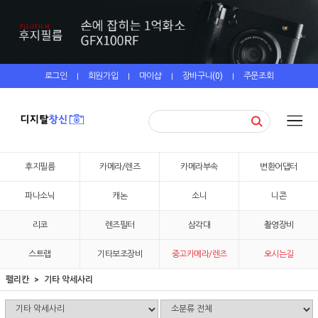
로그인
회원가입
마이샵
장바구니(
0
)
주문조회
|
|
|
|
후지필름
카메라/렌즈
카메라부속
변환어댑터
파나소닉
캐논
소니
니콘
리코
렌즈필터
삼각대
촬영장비
스트랩
기타보조장비
중고카메라/렌즈
오시는길
펠리칸
기타 악세사리