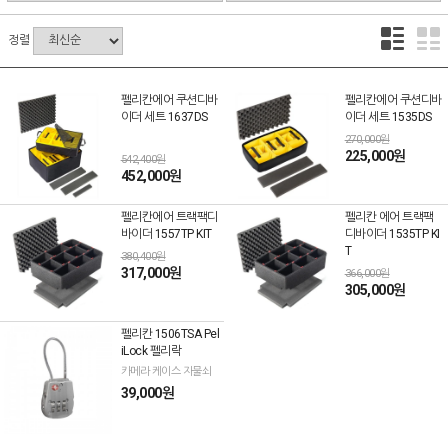
정렬
펠리칸에어 쿠션디바
펠리칸에어 쿠션디바
이더 세트 1637DS
이더 세트 1535DS
270,000원
225,000원
542,400원
452,000원
펠리칸에어 트랙팩디
펠리칸 에어 트랙팩
바이더 1557TP KIT
디바이더 1535TP KI
T
380,400원
317,000원
366,000원
305,000원
펠리칸 1506TSA Pel
iLock 펠리락
카메라 케이스 자물쇠
39,000원