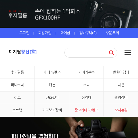
로그인
회원가입
마이샵
장바구니(
0
)
주문조회
|
|
|
|
후지필름
카메라/렌즈
카메라부속
변환어댑터
파나소닉
캐논
소니
니콘
리코
렌즈필터
삼각대
촬영장비
스트랩
기타보조장비
중고카메라/렌즈
오시는길