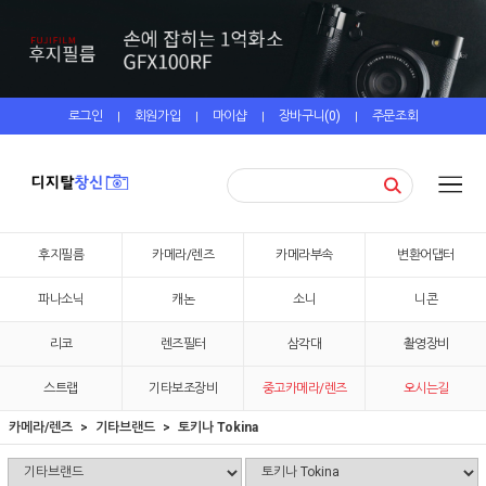
로그인
회원가입
마이샵
장바구니(
0
)
주문조회
|
|
|
|
후지필름
카메라/렌즈
카메라부속
변환어댑터
파나소닉
캐논
소니
니콘
리코
렌즈필터
삼각대
촬영장비
스트랩
기타보조장비
중고카메라/렌즈
오시는길
카메라/렌즈
기타브랜드
토키나 Tokina