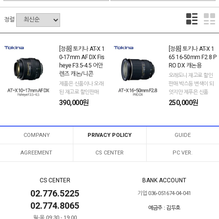
정렬
[정품] 토키나 AT-X 1
[정품] 토키나 AT-X 1
0-17mm AF DX Fis
65 16-50mm F2.8 P
heye F3.5-4.5 어안
RO DX 캐논용
렌즈 캐논/니콘
오래도니 재고로 할인
제품은 신품이나 오래
판매 박스등 변색이 되
된 재고로 할인판매
엇지만 제푸은 신품
390,000원
250,000원
COMPANY
PRIVACY POLICY
GUIDE
AGREEMENT
CS CENTER
PC VER.
CS CENTER
BANK ACCOUNT
02.776.5225
기업 036-051674-04-041
02.774.8065
예금주 : 김두호
월-목 09:30 - 19:00