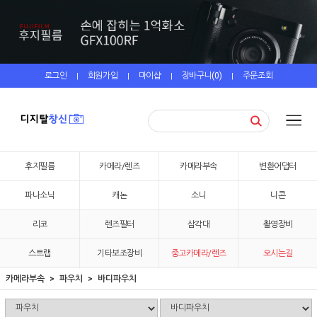
로그인
회원가입
마이샵
장바구니(
0
)
주문조회
|
|
|
|
후지필름
카메라/렌즈
카메라부속
변환어댑터
파나소닉
캐논
소니
니콘
리코
렌즈필터
삼각대
촬영장비
스트랩
기타보조장비
중고카메라/렌즈
오시는길
카메라부속
파우치
바디파우치