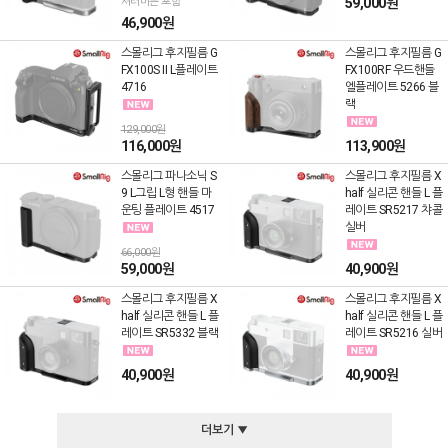
셔터버튼 포함
59,000원
46,900원
스몰리그 후지필름 G
스몰리그 후지필름 G
FX100S II L플레이트
FX100RF 우드핸들
4716
엘플레이트 5266 블
랙
129,000원
116,000원
113,900원
스몰리그 파나소닉 S
스몰리그 후지필름 X
9 L그립 L형 핸들 마
half 실리콘 핸들 L 플
운팅 플레이트 4517
레이트 SR5217 챠콜
실버
66,000원
59,000원
40,900원
스몰리그 후지필름 X
스몰리그 후지필름 X
half 실리콘 핸들 L 플
half 실리콘 핸들 L 플
레이트 SR5332 블랙
레이트 SR5216 실버
40,900원
40,900원
더보기 ▼