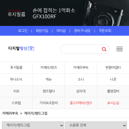
로그인
회원가입
마이샵
장바구니(
0
)
주문조회
|
|
|
|
후지필름
카메라/렌즈
카메라부속
변환어댑터
파나소닉
캐논
소니
니콘
리코
렌즈필터
삼각대
촬영장비
스트랩
기타보조장비
중고카메라/렌즈
오시는길
카메라부속
케이지/핸드그립