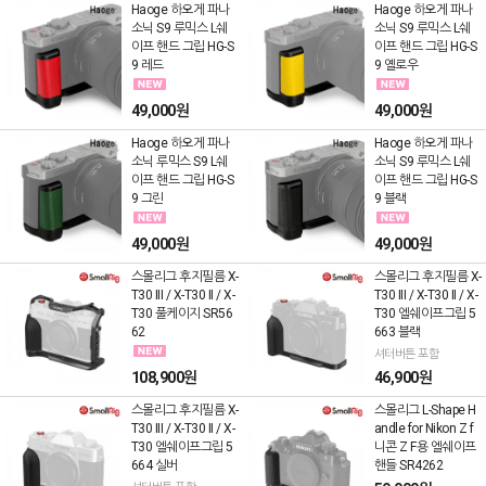
Haoge 하오게 파나
Haoge 하오게 파나
소닉 S9 루믹스 L쉐
소닉 S9 루믹스 L쉐
이프 핸드 그립 HG-S
이프 핸드 그립 HG-S
9 레드
9 옐로우
49,000원
49,000원
Haoge 하오게 파나
Haoge 하오게 파나
소닉 루믹스 S9 L쉐
소닉 S9 루믹스 L쉐
이프 핸드 그립 HG-S
이프 핸드 그립 HG-S
9 그린
9 블랙
49,000원
49,000원
스몰리그 후지필름 X-
스몰리그 후지필름 X-
T30 III / X-T30 II / X-
T30 III / X-T30 II / X-
T30 풀케이지 SR56
T30 엘쉐이프그립 5
62
663 블랙
셔터버튼 포함
108,900원
46,900원
스몰리그 후지필름 X-
스몰리그 L-Shape H
T30 III / X-T30 II / X-
andle for Nikon Z f
T30 엘쉐이프그립 5
니콘 Z F용 엘쉐이프
664 실버
핸들 SR4262