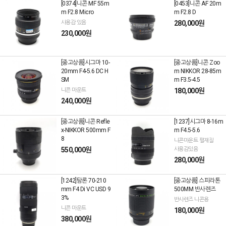
[0374]니콘 MF 55m
[0453]니콘 AF 20m
m F2.8 Micro
m F2.8 D
사용감 있음
280,000원
230,000원
[중고상품]시그마 10-
[중고상품]니콘 Zoo
20mm F4-5.6 DC H
m NIKKOR 28-85m
SM
m F3.5-4.5
니콘 마운트
180,000원
240,000원
[중고상품]니콘 Refle
[1237]시그마 8-16m
x-NIKKOR 500mm F
m F4.5-5.6
8
니콘마운트 펄재질
550,000원
사용감있음
280,000원
[1242]탐론 70-210
[중고상품] 스피라톤
mm F4 Di VC USD 9
500MM 반사렌즈
3%
반사렌즈 니콘용
니콘 마운트
180,000원
380,000원