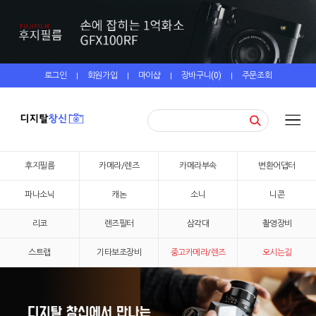
로그인
회원가입
마이샵
장바구니(
0
)
주문조회
|
|
|
|
후지필름
카메라/렌즈
카메라부속
변환어댑터
파나소닉
캐논
소니
니콘
리코
렌즈필터
삼각대
촬영장비
스트랩
기타보조장비
중고카메라/렌즈
오시는길