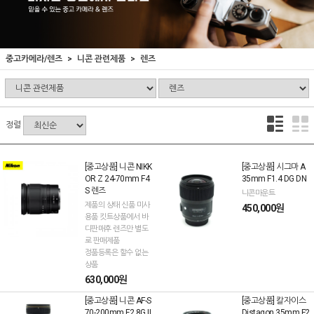
중고카메라/렌즈
니콘 관련제품
렌즈
정렬
[중고상품] 니콘 NIKK
[중고상품] 시그마 A
OR Z 24-70mm F4
35mm F1.4 DG DN
S 렌즈
니콘마운트
제품의 상태 신품 미사
450,000원
용품 킷트상품에서 바
디판매후 렌즈만 별도
로 판매제품
정품등록은 할수 없는
상품
630,000원
[중고상품] 니콘 AF-S
[중고상품] 칼자이스
70-200mm F2.8G II
Distagon 35mm F2