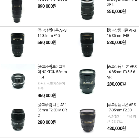
ZF.2
890,000원
850,000원
[중고상품]니콘 AF-S
[중고상품]니콘 AF-S
16-35mm F4G
16-35mm F4G
580,000원
580,000원
[중고상품]보이그랜
[중고상품] 니콘 AF-S
더 NOKTON 58mm
16-85mm F3.5-5.6
F1.4
VR
외관의 생활기스들이
280,000원
있음
460,000원
[중고상품] 니콘 AF 1
[중고상품]니콘 AF-S
05mm F2.8D MICR
17-35mm F2.8D
O
고질적인 모더 소음 최
280,000원
근 수리완료
480,000원