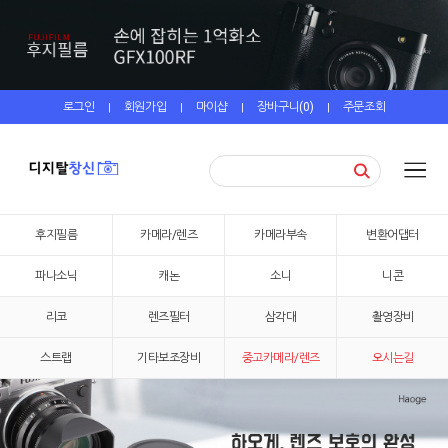
로그인
회원가입
마이샵
장바구니(
0
)
주문조회
|
|
|
|
후지필름
카메라/렌즈
카메라부속
변환어댑터
파나소닉
캐논
소니
니콘
리코
렌즈필터
삼각대
촬영장비
스트랩
기타보조장비
중고카메라/렌즈
오시는길