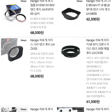
Haoge 하오게 후지
Haoge 하오게 소니 F
필름 X100VI X100V
E 85mm F1.8 SEL8
렌즈 후드 LH-XVI10
5F18 렌즈 사각 후드
0S 실버
LH-S85B
X100VI X100V X100F
62,000원
X100S X100T X100S
X100 X70 호환
68,000원
Haoge 하오게 자이
Haoge 하오게 라이
스 사각 렌즈 후드 LH-
카 M 보이그랜더 자
ZV03
이스 렌즈 원형 메탈
후드 LH-ZV05
ZEISS M 마운트 (ZM
21mm F2.8 / 21mm
짜이스 보이그렌더 M
F4.5 / 25mm F2.8 /
마운트 호환메탈후드
28mm F2.8 / 50mm
ZM35MM F2
F1.5 호환)
,ZM35MMF2.8
,ZM50MMF2 ,보이그
68,000원
렌더 NOKTON 35MM
F1.4 VM ,NOKTON
35MM F1.4 II VM
NOKTON 40MM F1.4
VM 호환메탈후드
61,000원
Haoge 하오게 후지
Haoge 하오게 보이