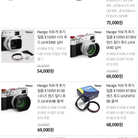
xf33mm f1.4 R LM
WR , xf23mm f1.4 R
LM WR , xf16-50mm
f2.8-4 R LM WR
73,000원
Haoge 하오게 후지
Haoge 하오게 후지
필름 X100VI 사각 후
필름 X100VI X100V
드 LH-X54W 실버
렌즈 필터 후드 LH-X
VI-IIS 실버
X100VI 호환 , 이에 외
다른 X100 모델은 호환
X100VI X100V X100F
불가
X100S X100T X100
X70 호환
56,000원
54,000원
73,000원
69,000원
Haoge 하오게 후지
Haoge 하오게 후지
필름 X100VI X100
필름 X100VI X100V
시리즈 렌즈 필터 후
렌즈 후드 LH-XVI10
드 LH-XVI-IIB 블랙
0B 블랙
X100VI X100V X100F
X100VI X100V X100F
X100S X100T X100
X100S X100T X100S
X70 호환
X100 X70 호환
68,000원
73,000원
69,000원