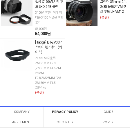
필름 X100VI 사각 후
그랜더 35mm f2 1:
드 LH-X54B 블랙
2/35 울트론 VM 렌
즈 후드 LH-VM12
X100VI 호환 , 이에 외
(품절)
다른 X100 모델은 호환
불가
56,000원
54,000원
[Haoge] LH-ZV03P
스퀘어 렌즈후드 (짜
이스)
ZEISS M 마운트
ZM 21MM F2.8
,ZM21MM F4.5 ZM
25MM
F2.8,ZM28MM F2.8
ZM 50MM F1.5
호환가능
(품절)
COMPANY
PRIVACY POLICY
GUIDE
AGREEMENT
CS CENTER
PC VER.