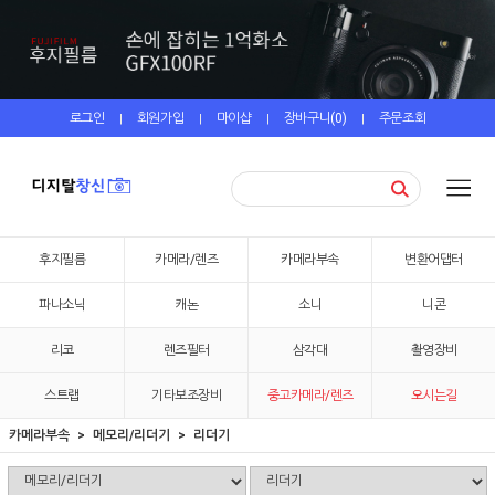
로그인
회원가입
마이샵
장바구니(
0
)
주문조회
|
|
|
|
후지필름
카메라/렌즈
카메라부속
변환어댑터
파나소닉
캐논
소니
니콘
리코
렌즈필터
삼각대
촬영장비
스트랩
기타보조장비
중고카메라/렌즈
오시는길
카메라부속
메모리/리더기
리더기