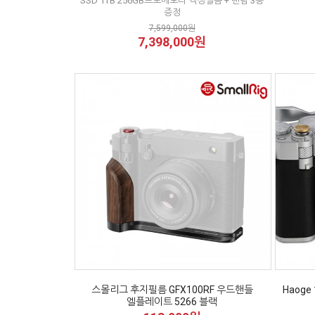
SSD 1TB 256GB프로메모리 액정필름 + 랜덤 3종
증정
7,599,000원
7,398,000원
스몰리그 후지필름 GFX100RF 우드핸들
Haoge
엘플레이트 5266 블랙