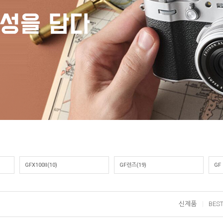
GFX100II(10)
GF렌즈(19)
GF
신제품
BES