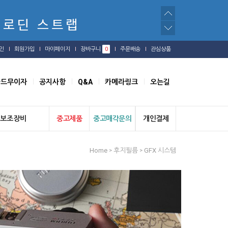
인
회원가입
마이페이지
장바구니
0
주문배송
관심상품
카드무이자
공지사항
Q&A
카메라링크
오는길
보조장비
중고제품
중고매각문의
개인결제
Home
후지필름
GFX 시스템
>
>