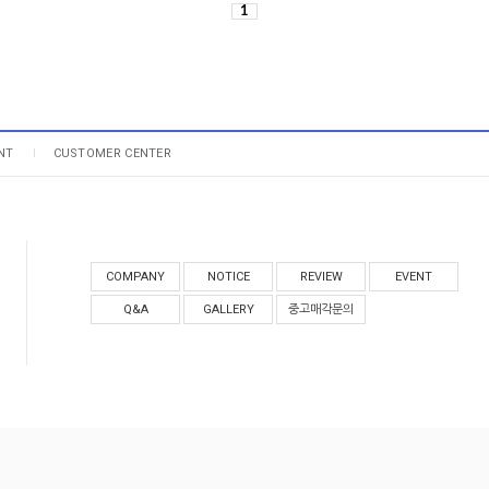
1
NT
CUSTOMER CENTER
COMPANY
NOTICE
REVIEW
EVENT
Q&A
GALLERY
중고매각문의