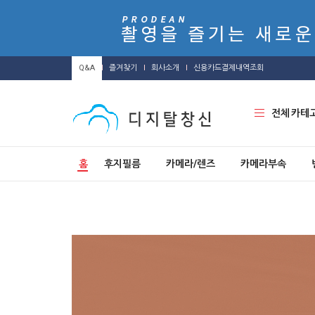
Q&A
즐겨찾기
회사소개
신용카드결제내역조회
전체 카테
홈
후지필름
카메라/렌즈
카메라부속