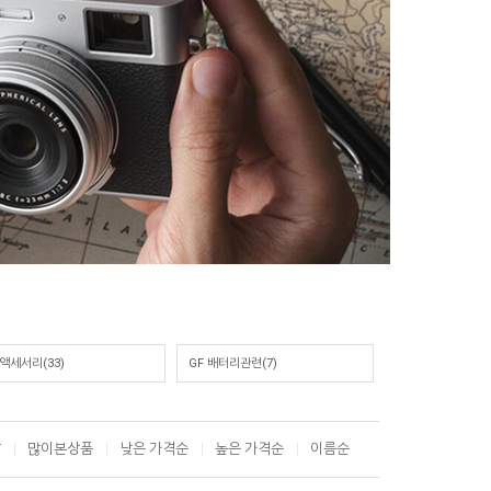
 액세서리(33)
GF 배터리관련(7)
T
많이본상품
낮은 가격순
높은 가격순
이름순