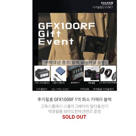
후지필름 GFX100RF 1억 화소 카메라 블랙
고독스플래시 스몰리그배터리 틸타충전기
액정필름 와이드컨버젼렌즈 증정
SOLD OUT