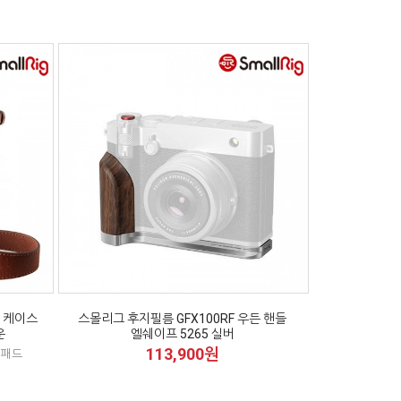
죽 케이스
스몰리그 후지필름 GFX100RF 우든 핸들
운
엘쉐이프 5265 실버
113,900원
지패드