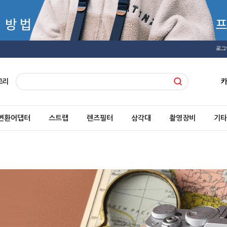
로그
고리
변환어댑터
스트랩
렌즈필터
삼각대
촬영장비
기타