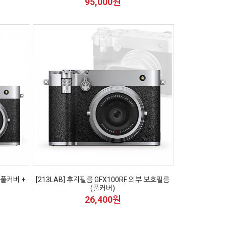
95,000원
 풀커버 +
[213LAB] 후지필름 GFX100RF 외부 보호필름
(풀커버)
26,400원