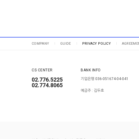
COMPANY
GUIDE
PRIVACY POLICY
AGREEME
CS CENTER
BANK INFO
02.776.5225
기업은행 036-051674-04-041
02.774.8065
예금주 : 김두호