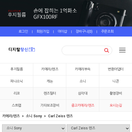
로그인
회원가입
마이샵
장바구니(
0
)
주문조회
|
|
|
|
후지필름
카메라/렌즈
카메라부속
변환어댑터
파나소닉
캐논
소니
니콘
리코
렌즈필터
삼각대
촬영장비
스트랩
기타보조장비
중고카메라/렌즈
오시는길
카메라/렌즈
소니 Sony
Carl Zeiss 렌즈