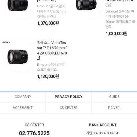
0Z]
E-mount 풀프레임 바
디에 최적화된 55mm
E-mount 풀프레임 바
컴팩트 단 렌즈
디에 최적화된 24-
70mm 화각의 표준 줌
1,070,000원
렌즈
1,030,000원
정품 소니 Vario-Tes
sar T* E 16-70mm F
4 ZA OSS [SEL1670
Z]
E-mount 전용 칼자이
스 표준 줌 렌즈
1,130,000원
COMPANY
PRIVACY POLICY
GUIDE
AGREEMENT
CS CENTER
PC VER.
CS CENTER
BANK ACCOUNT
02.776.5225
기업 036-051674-04-041