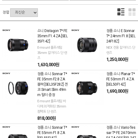
정렬
소니 Distagon T* FE
정품 소니 E Sonnar
35mm F1.4 ZA [SEL
T* 24mm F1.8 [SEL
35F14Z]
24F18Z]
E-mount 풀프레임
NEX 전용 칼자이스 단
35mm 칼자이스 단 렌
렌즈
즈
1,250,000원
1,630,000원
정품 소니 Sonnar T*
정품 소니 Planar T*
FE 35mm F2.8 ZA
FE 50mm F1.4 ZA
블랙 [SEL35F28Z] 겐
[SEL50F14Z]
코 Smart Slim 49m
1,690,000원
m 필터 증정
E-mount 풀프레임 바
디에 최적화된 35mm
컴팩트 단 렌즈
818,000원
정품 소니 Sonnar T*
정품 소니 Vario-Tes
FE 55mm F1.8 ZA
sar T* FE 24-70mm
[SEL55F18Z]
F4 ZA OSS [SEL247