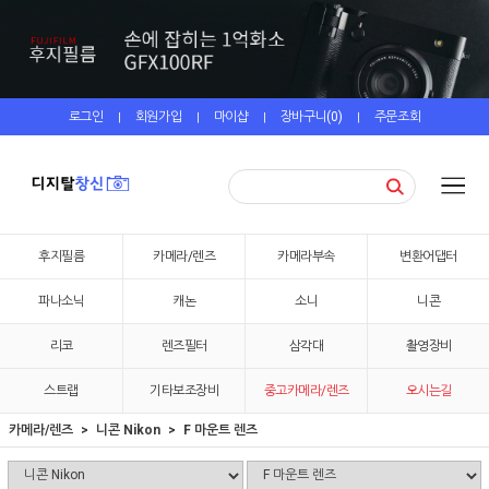
로그인
회원가입
마이샵
장바구니(
0
)
주문조회
|
|
|
|
후지필름
카메라/렌즈
카메라부속
변환어댑터
파나소닉
캐논
소니
니콘
리코
렌즈필터
삼각대
촬영장비
스트랩
기타보조장비
중고카메라/렌즈
오시는길
카메라/렌즈
니콘 Nikon
F 마운트 렌즈