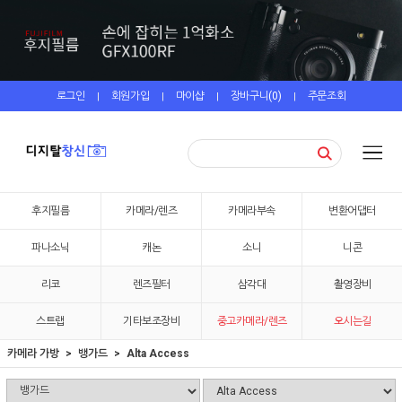
로그인
회원가입
마이샵
장바구니(
0
)
주문조회
|
|
|
|
후지필름
카메라/렌즈
카메라부속
변환어댑터
파나소닉
캐논
소니
니콘
리코
렌즈필터
삼각대
촬영장비
스트랩
기타보조장비
중고카메라/렌즈
오시는길
카메라 가방
뱅가드
Alta Access