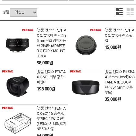
정렬
[정품] 펜탁스 PENTA
[정품] 펜탁스 PENTA
X Q/Q10에 펜탁스 3
X Q/Q10용 렌즈 뒷
5mm 렌즈 장착가능
캡
한 어댑터 (ADAPTE
15,000원
R Q FOR K MOUNT
LENS)
98,000원
[정품]펜탁스 PENTA
[정품]펜탁스 PH-SBA
X O-VF1 외부 광학
40.5mm Hood(02 S
파인더
TANDARD ZOOM
렌즈/5-15mm 전용
198,000원
후드)
35,000원
[정품]펜탁스 PENTA
X K-BC115 충전기,
후지BC-45W 충전기
(펜탁스q시리즈,후지
NP-50) 사용
54,000원