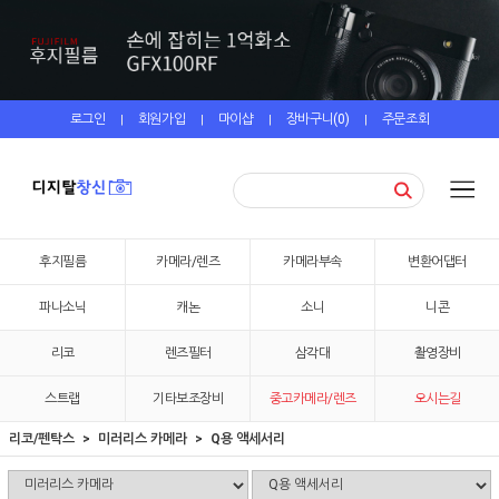
로그인
회원가입
마이샵
장바구니(
0
)
주문조회
|
|
|
|
후지필름
카메라/렌즈
카메라부속
변환어댑터
파나소닉
캐논
소니
니콘
리코
렌즈필터
삼각대
촬영장비
스트랩
기타보조장비
중고카메라/렌즈
오시는길
리코/펜탁스
미러리스 카메라
Q용 액세서리