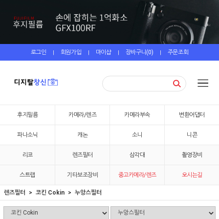
로그인
회원가입
마이샵
장바구니(
0
)
주문조회
|
|
|
|
후지필름
카메라/렌즈
카메라부속
변환어댑터
파나소닉
캐논
소니
니콘
리코
렌즈필터
삼각대
촬영장비
스트랩
기타보조장비
중고카메라/렌즈
오시는길
렌즈필터
코킨 Cokin
누앙스필터