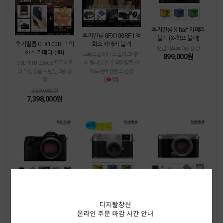
후지필름 X half 카메라
후지필름 GFX100RF 1억
블랙 (X-하프 블랙)
화소 카메라 블랙
후지필름 GFX100RF 1억
랜덤기프트 3종 증정
화소 카메라 실버
고독스플래시 스몰리그배터
899,000원
리 틸타충전기 액정필름 와
SSD 1TB 256GB프로메모
이드컨버젼렌즈 증정
리 액정필름 + 랜덤 3종 증
(품절)
정
7,599,000원
7,398,000원
후지필름 GFX100S II
후지필름 X half 카메라
후지필름 X-M5 실버
실버 (X-하프 실버)
256GB프로메모리 스몰리
액정필름 호환충전기 스몰
그배터리 틸타충전기 스몰
랜덤기프트 3종 증정
리그배터리 128GB울트라
899,000원
리그핸드그립 액정필름 증
메모리 증정
정
렌즈킷트 상품에서 렌즈 제