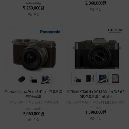
2,060,000원
5,480,000원
5,250,000원
0원 적립
0원 적립
파나소닉 루믹스 S9 + 18-40mm 렌즈 키트
후지필름 X-T30 III + XC13-33mm F3.5-6.3
티타늄골드
OIS 렌즈 키트 챠콜 실버
추가정품배터리 액정필름 렌즈필터 증정
액정필름 호환충전기 렌즈필터 128GB울트라메
모리 증정
2,090,000원
1,599,000원
2,060,000원
0원 적립
0원 적립