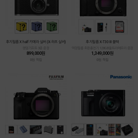
후지필름 X half 카메라 실버 (X-하프 실버)
후지필름 X-T30 III 블랙
랜덤기프트 3종 증정
액정필름 호환충전기 128GB울트라메모리 증정
899,000원
1,349,000원
0원 적립
0원 적립