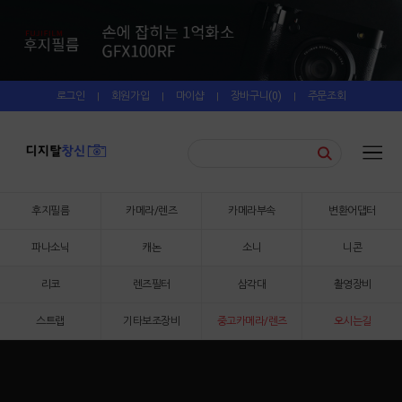
로그인
회원가입
마이샵
장바구니(
0
)
주문조회
|
|
|
|
후지필름
카메라/렌즈
카메라부속
변환어댑터
파나소닉
캐논
소니
니콘
리코
렌즈필터
삼각대
촬영장비
스트랩
기타보조장비
중고카메라/렌즈
오시는길