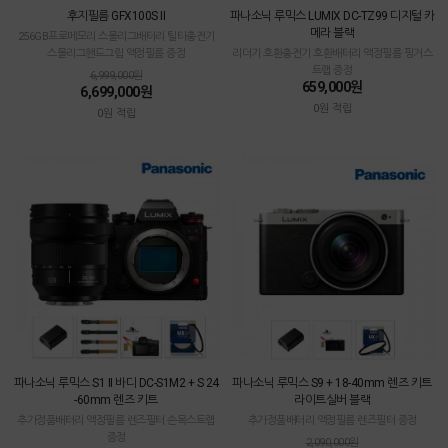
후지필름 GFX100S II
파나소닉 루믹스 LUMIX DC-TZ99 디지털 카
메라 블랙
256GB프로메모리 스몰리그배터리 틸타충전기
스몰리그핸드그립 액정필름 증정
리더기 호환충전기 호환배터리 액정필름 핑거스
트랩 증정
6,999,000원
659,000원
6,699,000원
0원 적립
0원 적립
파나소닉 루믹스 S1 II 바디 DC-S1M2 + S 24
파나소닉 루믹스 S9 + 18-40mm 렌즈 키트
-60mm 렌즈 키트
라이트실버 블랙
추가정품배터리 액정필름 렌즈필터 손목스트랩
추가정품배터리 액정필름 렌즈필터 증정
증정
2,090,000원