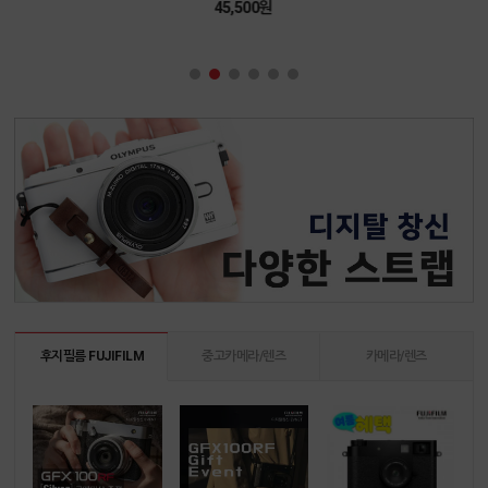
45,500원
후지필름 FUJIFILM
중고카메라/렌즈
카메라/렌즈