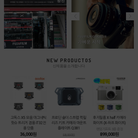
NEW PRODUCTOS
신제품을 소개합니다.
카메라
고독스 X5 모음 마그네틱
프로딘 숄더 스트랩 퀵릴
후지필름 X half 카메라
[중
트
핫슈 트리거 겸용 iT32전
리즈 키트 카메라 마운트
화이트 (X-하프 화이트)
3m
용 단품
플레이트 Q381
함
랜덤기프트 3종 증정
36,000원
899,000원
58,000원