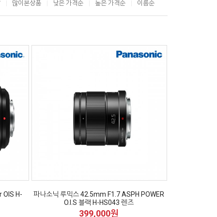
T
많이본상품
낮은 가격순
높은 가격순
이름순
OIS H-
파나소닉 루믹스 42.5mm F1.7 ASPH POWER
O.I.S 블랙 H-HS043 렌즈
399,000원