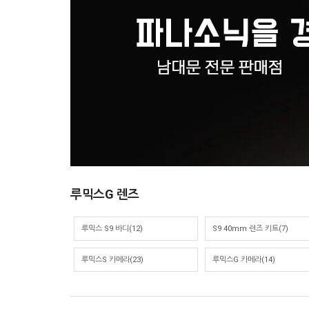
루믹스G 렌즈
루믹스 S9 바디(12)
S9 40mm 렌즈 키트(7)
루믹스S 카메라(23)
루믹스G 카메라(14)