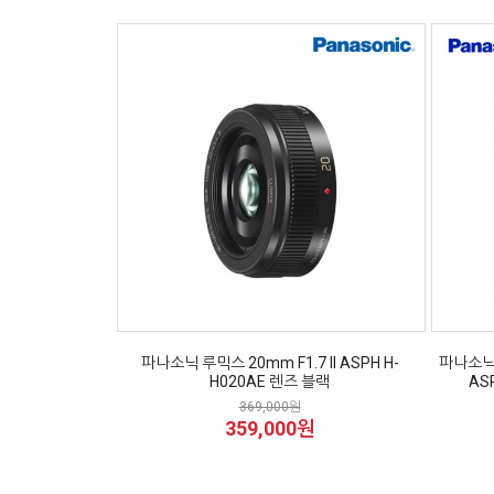
파나소닉 루믹스 20mm F1.7 II ASPH H-
파나소닉 라
H020AE 렌즈 블랙
AS
369,000원
359,000원