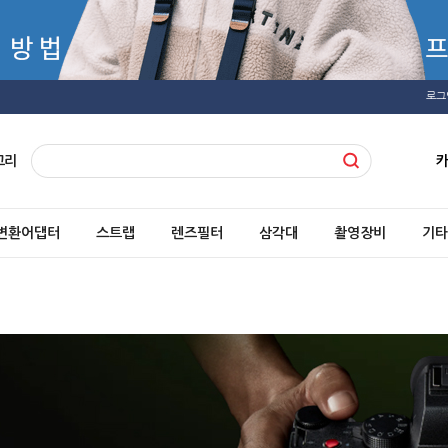
로그
고리
변환어댑터
스트랩
렌즈필터
삼각대
촬영장비
기타