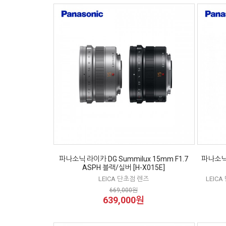
파나소닉 라이카 DG Summilux 15mm F1.7
파나소닉 
ASPH 블랙/실버 [H-X015E]
LEICA 단초점 렌즈
LEIC
669,000원
639,000원