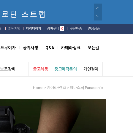
인
회원가입
마이페이지
장바구니
0
주문배송
관심상품
카드무이자
공지사항
Q&A
카메라링크
오는길
보조장비
중고제품
중고매각문의
개인결제
Home
카메라/렌즈
파나소닉 Panasonic
>
>