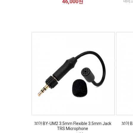
46,000원
마이크
보야 BY-UM2 3.5mm Flexible 3.5mm Jack
보야 B
TRS Microphone