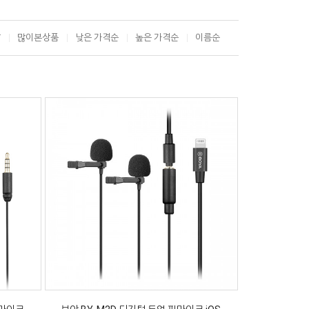
T
많이본상품
낮은 가격순
높은 가격순
이름순