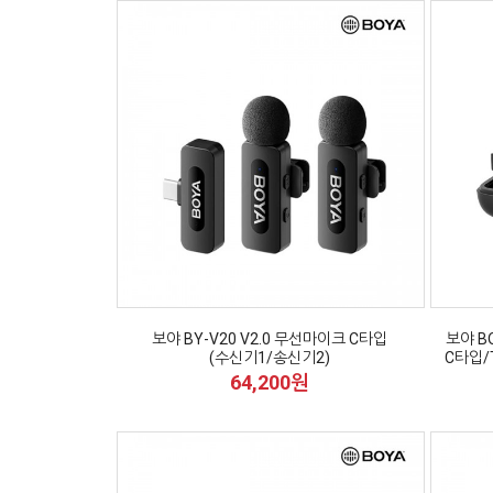
보야 BY-V20 V2.0 무선마이크 C타입
보야 BO
(수신기1/송신기2)
C타입/
64,200원