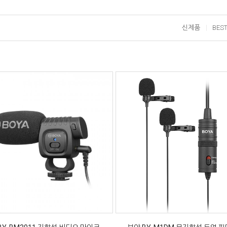
신제품
BES