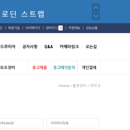
인
회원가입
마이페이지
장바구니
0
주문배송
관심상품
카드무이자
공지사항
Q&A
카메라링크
오는길
보조장비
중고제품
중고매각문의
개인결제
Home
촬영장비
마이크
>
>
 Rode(2)
기타마이크(3)