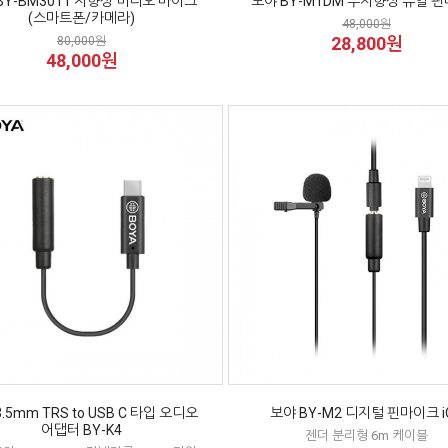
BY-BM3011 지향성 비디오 마이크
보야 BY-M1DM 무지향성 듀얼 
(스마트폰/카메라)
48,000원
28,800원
80,000원
48,000원
.5mm TRS to USB C 타입 오디오
보야 BY-M2 디지털 핀마이크 i
어댑터 BY-K4
젠더 분리형 6m 케이블