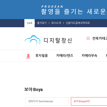
Q&A
즐겨찾기
회사소개
신용카드결제내역조회
전체 카테
홈
후지필름
카메라/렌즈
카메라부속
보야 Boya
젠하이저 Sennheiser
보야 Boya(47)