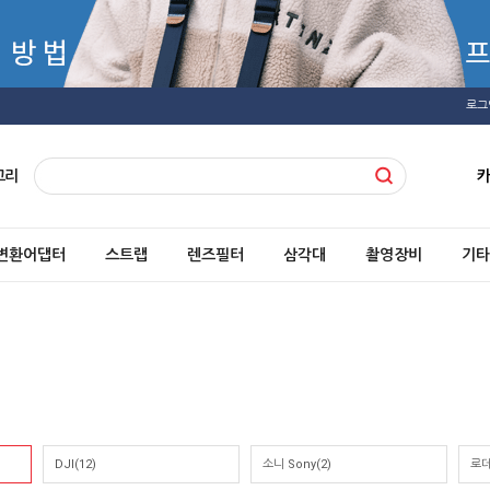
로그
고리
변환어댑터
스트랩
렌즈필터
삼각대
촬영장비
기타
DJI(12)
소니 Sony(2)
로데