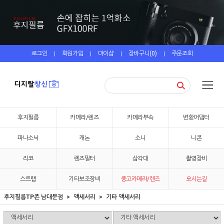
로그인
회원가입
마이샵
장바구니(
0
)
주문조회
|
|
|
|
후지필름
카메라/렌즈
카메라부속
변환어댑터
파나소닉
캐논
소니
니콘
리코
렌즈필터
삼각대
촬영장비
스트랩
기타보조장비
중고카메라/렌즈
오시는길
후지필름TP존 남대문점
액세서리
기타 액세서리