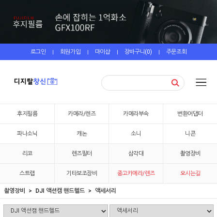
로그인
회원가입
마이샵
장바구니(
0
)
주문조회
|
|
|
|
후지필름
카메라/렌즈
카메라부속
변환어댑터
파나소닉
캐논
소니
니콘
리코
렌즈필터
삼각대
촬영장비
스트랩
기타보조장비
중고카메라/렌즈
오시는길
촬영장비
DJI 액션캠 핸드헬드
액세서리