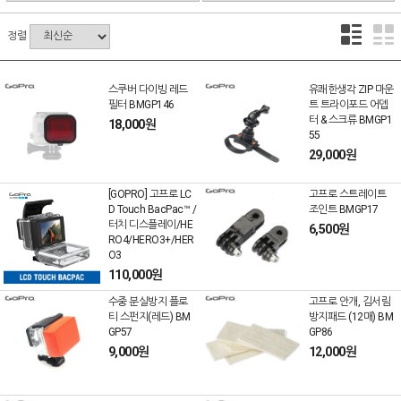
정렬
스쿠버 다이빙 레드
유쾌한생각 ZIP 마운
필터 BMGP146
트 트라이포드 어뎁
터 & 스크류 BMGP1
18,000원
55
29,000원
[GOPRO] 고프로 LC
고프로 스트레이트
D Touch BacPac™ /
조인트 BMGP17
터치 디스플레이/HE
6,500원
RO4/HERO3+/HER
O3
110,000원
수중 분실방지 플로
고프로 안개, 김서림
티 스펀지(레드) BM
방지패드 (12매) BM
GP57
GP86
9,000원
12,000원